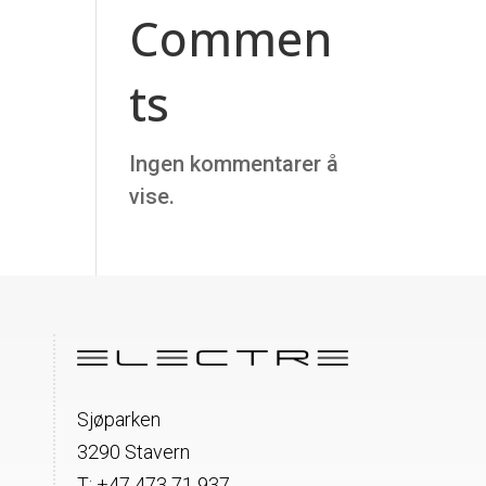
Commen
ts
Ingen kommentarer å
vise.
Sjøparken
3290 Stavern
T:
+47 473 71 937